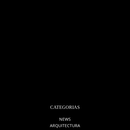
CONTATO
NEWSLETTER
Check here to indicate that you have read and agree to
Terms &
Conditions/Privacy Policy.