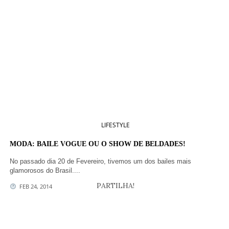
O universo feminino é sempre algo que nos deixa encantados, seja
pela beleza, seja...
PARTILHA!
FEB 19, 2014
VER MAIS ...
BEST INTERIOR DESIGNERS