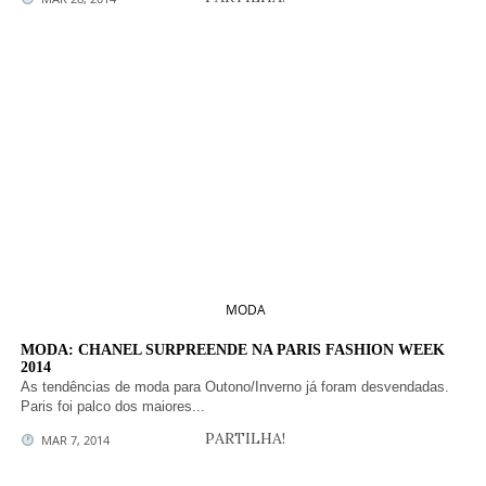
MODA
MODA: CHANEL SURPREENDE NA PARIS FASHION WEEK
2014
As tendências de moda para Outono/Inverno já foram desvendadas.
Paris foi palco dos maiores...
PARTILHA!
MAR 7, 2014
LIFESTYLE
MODA: BAILE VOGUE OU O SHOW DE BELDADES!
No passado dia 20 de Fevereiro, tivemos um dos bailes mais
glamorosos do Brasil....
PARTILHA!
FEB 24, 2014
DESIGN
TOP MARCAS FEMININAS À VOLTA DO MUNDO