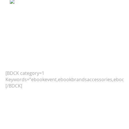
[BDCK category=1
Keywords=”ebookevent,ebookbrandsaccessories,ebookb
[/BDCK]