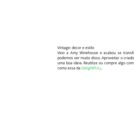
Vintage: decor e estilo
Veio a Amy Winehouse e acabou se transfo
podemos ver muito disso. Aproveitar o criad
uma boa ideia. Reutilize ou compre algo com
como essa da
DelightFULL
.