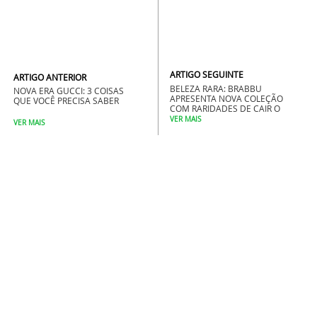
ARTIGO SEGUINTE
ARTIGO ANTERIOR
BELEZA RARA: BRABBU
NOVA ERA GUCCI: 3 COISAS
APRESENTA NOVA COLEÇÃO
QUE VOCÊ PRECISA SABER
COM RARIDADES DE CAIR O
QUEIXO
VER MAIS
VER MAIS