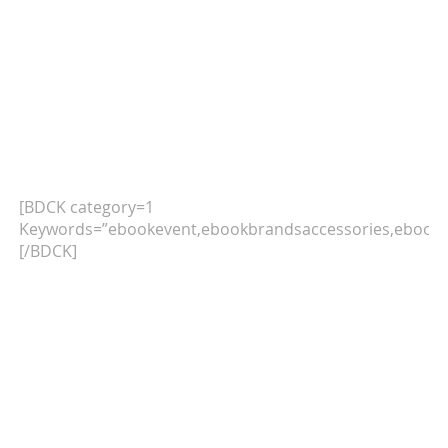
[BDCK category=1
Keywords=”ebookevent,ebookbrandsaccessories,ebookb
[/BDCK]