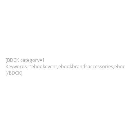
[BDCK category=1
Keywords=”ebookevent,ebookbrandsaccessories,ebookb
[/BDCK]