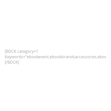
[BDCK category=1
Keywords=”ebookevent,ebookbrandsaccessories,ebookb
[/BDCK]