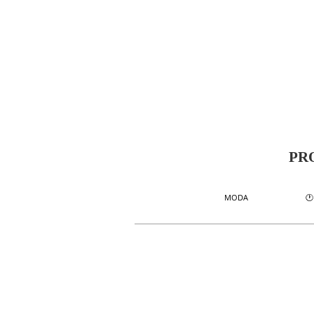
PR
🕐
MODA