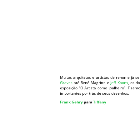
Muitos arquitetos e artistas de renome já s
Graves
até René Magritte e
Jeff Koons
, os d
exposição “O Artista como joalheiro”. Fize
importantes por trás de seus desenhos.
Frank Gehry
para
Tiffany