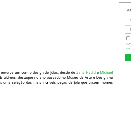
As
co
de 
e envolveram com o design de jóias, desde de
Zaha Hadid
e
Michael
ois últimos, destaque no ano passado no Museu de Arte e Design na
mos uma seleção das mais incríveis peças de jóia que trazem nomes