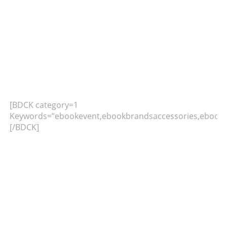
[BDCK category=1
Keywords=”ebookevent,ebookbrandsaccessories,ebookb
[/BDCK]