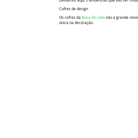
Deixamos aqui 5 tendências que vão ser moda
Cofres de design
Os cofres da
Boca do Lobo
são a grande novid
única na decoração.