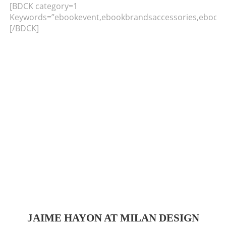
[BDCK category=1
Keywords=”ebookevent,ebookbrandsaccessories,ebookb
[/BDCK]
JAIME HAYON AT MILAN DESIGN