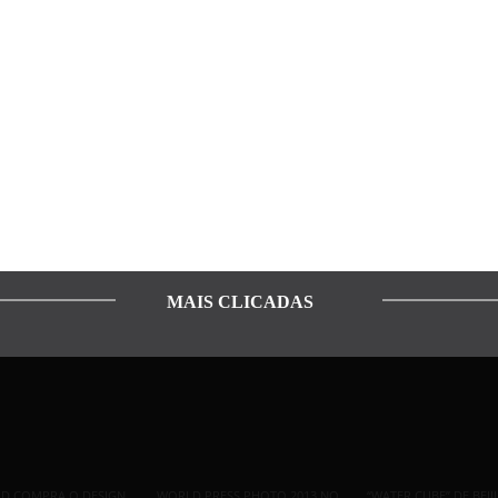
MAIS CLICADAS
ID COMPRA O DESIGN
WORLD PRESS PHOTO 2013 NO
“WATER CUBE” DE BEI