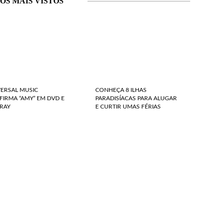
OS MAIS VISTOS
VERSAL MUSIC
CONHEÇA 8 ILHAS
IRMA “AMY” EM DVD E
PARADISÍACAS PARA ALUGAR
RAY
E CURTIR UMAS FÉRIAS