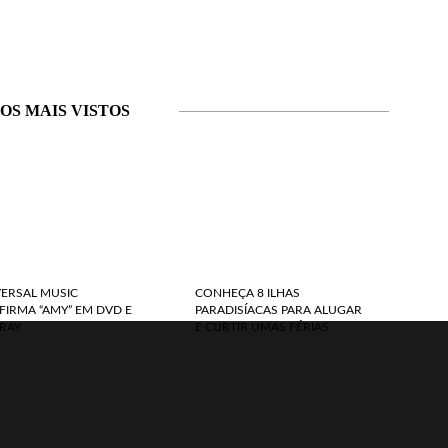
OS MAIS VISTOS
VERSAL MUSIC
CONHEÇA 8 ILHAS
IRMA “AMY” EM DVD E
PARADISÍACAS PARA ALUGAR
RAY
E CURTIR UMAS FÉRIAS