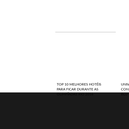
TOP 10 MELHORES HOTÉIS
UNI
PARA FICAR DURANTE AS
CONF
OLIMPÍADAS RIO 2016
BLU-