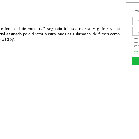
As
l e feminilidade moderna”, segundo frisou a marca. A grife revelou
al assinado pelo diretor australiano Baz Luhrmann, de filmes como
 Gatsby.
co
de 