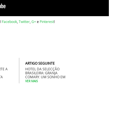
s!
Facebook
,
Twitter
,
G+
e
Pinterest
!
ARTIGO SEGUINTE
HOTEL DA SELECÇÃO
RTE A
BRASILEIRA: GRANJA
COMARY, UM SONHO EM
TA
TERESÓPOLIS
VER MAIS