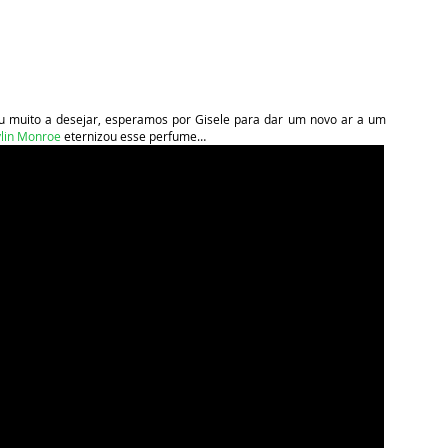
u muito a desejar, esperamos por Gisele para dar um novo ar a um
lin Monroe
eternizou esse perfume…