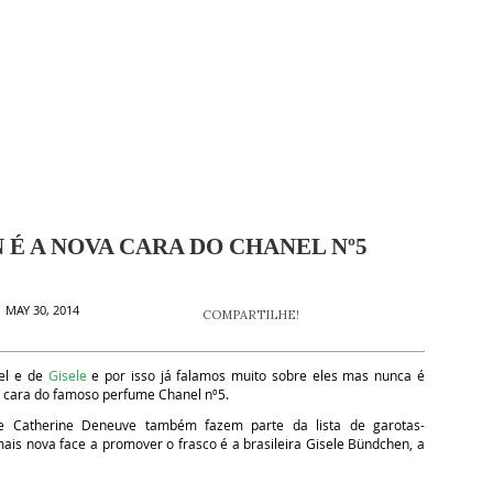
 É A NOVA CARA DO CHANEL Nº5
 MAY 30, 2014
COMPARTILHE!
el e de
Gisele
e por isso já falamos muito sobre eles mas nunca é
a cara do famoso perfume Chanel nº5.
e Catherine Deneuve também fazem parte da lista de garotas-
mais nova face a promover o frasco é a brasileira Gisele Bündchen, a