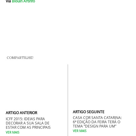
Via
Blouin Artinfo
COMPARTILHE!
ARTIGO SEGUINTE
ARTIGO ANTERIOR
CASA COR SANTA CATARINA:
ICFF 2015: IDEIAS PARA
6ª EDIÇÃO DA FEIRA TERÁ O
DECORAR A SUA SALA DE
TEMA “DESIGN PARA UM”
ESTAR COM AS PRINCIPAIS
VER MAIS
TENDÊNCIAS DO MERCADO
VER MAIS