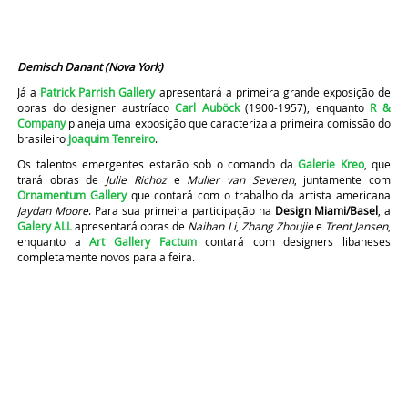
Demisch Danant (Nova York)
Já a
Patrick Parrish Gallery
apresentará a primeira grande exposição de
obras do designer austríaco
Carl Auböck
(1900-1957), enquanto
R &
Company
planeja uma exposição que caracteriza a primeira comissão do
brasileiro
Joaquim Tenreiro
.
Os talentos emergentes estarão sob o comando da
Galerie Kreo
, que
trará obras de
Julie Richoz
e
Muller van Severen
, juntamente com
Ornamentum Gallery
que contará com o trabalho da artista americana
Jaydan Moore
. Para sua primeira participação na
Design Miami/Basel
, a
Galery ALL
apresentará obras de
Naihan Li
,
Zhang Zhoujie
e
Trent Jansen
,
enquanto a
Art Gallery Factum
contará com designers libaneses
completamente novos para a feira.