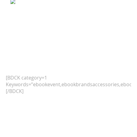
[BDCK category=1
Keywords=”ebookevent,ebookbrandsaccessories,ebookb
[/BDCK]