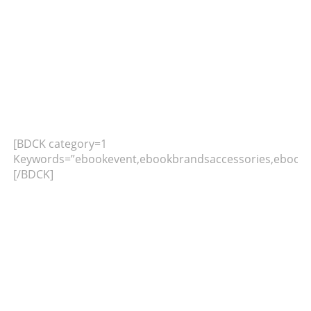
[BDCK category=1
Keywords=”ebookevent,ebookbrandsaccessories,ebookb
[/BDCK]