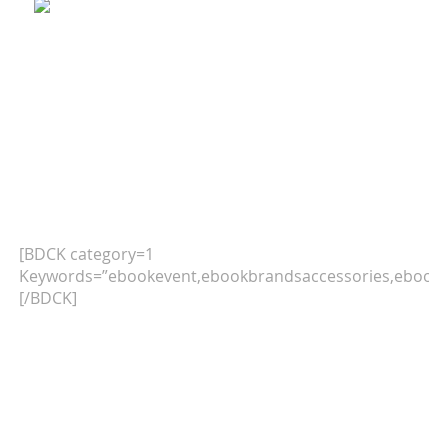
[BDCK category=1
Keywords=”ebookevent,ebookbrandsaccessories,ebookb
[/BDCK]