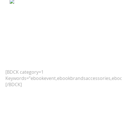
[BDCK category=1
Keywords=”ebookevent,ebookbrandsaccessories,ebookb
[/BDCK]