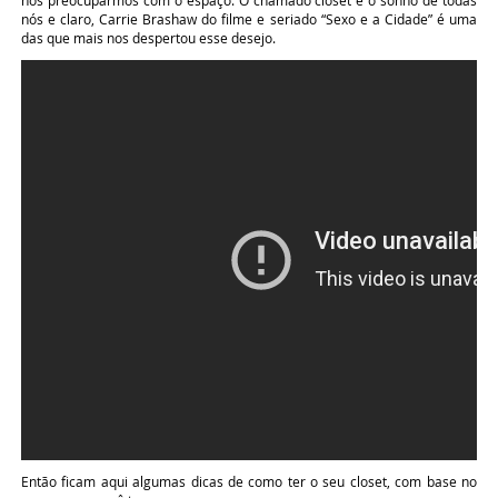
nos preocuparmos com o espaço. O chamado closet é o sonho de todas
nós e claro, Carrie Brashaw do filme e seriado “Sexo e a Cidade” é uma
das que mais nos despertou esse desejo.
Então ficam aqui algumas dicas de como ter o seu closet, com base no