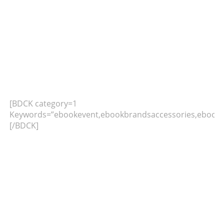
[BDCK category=1
Keywords=”ebookevent,ebookbrandsaccessories,ebookb
[/BDCK]