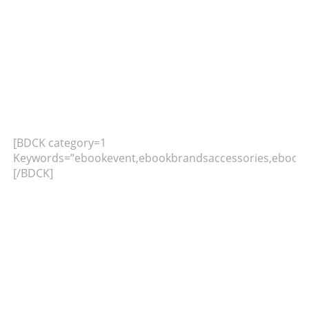
[BDCK category=1
Keywords=”ebookevent,ebookbrandsaccessories,ebookb
[/BDCK]