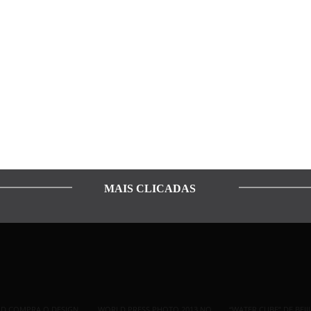
MAIS CLICADAS
ID COMPRA O DESIGN
WORLD PRESS PHOTO 2013 NO
“WATER CUBE” DE BEI