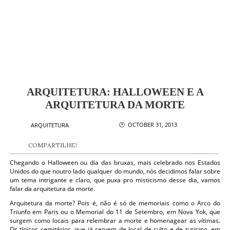
ARQUITETURA: HALLOWEEN E A
ARQUITETURA DA MORTE
🕐 OCTOBER 31, 2013
ARQUITETURA
COMPARTILHE!
Chegando o Halloween ou dia das bruxas, mais celebrado nos Estados
Unidos do que noutro lado qualquer do mundo, nós decidimos falar sobre
um tema intrigante e claro, que puxa pro misticismo desse dia, vamos
falar da arquitetura da morte.
Arquitetura da morte? Pois é, não é só de memoriais como o Arco do
Triunfo em Paris ou o Memorial do 11 de Setembro, em Nova Yok, que
surgem como locais para relembrar a morte e homenagear as vítimas.
Os típicos cemitérios, que já servem de local de culto e de turismo, em