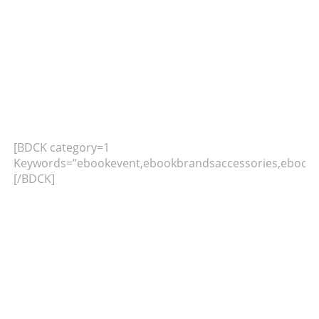
[BDCK category=1
Keywords=”ebookevent,ebookbrandsaccessories,ebookb
[/BDCK]