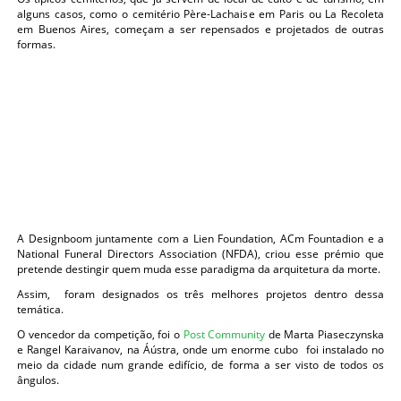
alguns casos, como o cemitério Père-Lachaise em Paris ou La Recoleta
em Buenos Aires, começam a ser repensados e projetados de outras
formas.
A Designboom juntamente com a Lien Foundation, ACm Fountadion e a
National Funeral Directors Association (NFDA), criou esse prémio que
pretende destingir quem muda esse paradigma da arquitetura da morte.
Assim, foram designados os três melhores projetos dentro dessa
temática.
O vencedor da competição, foi o
Post Community
de Marta Piaseczynska
e Rangel Karaivanov, na Áústra, onde um enorme cubo foi instalado no
meio da cidade num grande edifício, de forma a ser visto de todos os
ângulos.