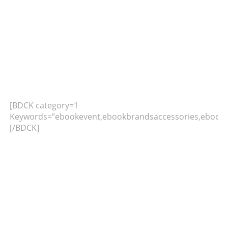
[BDCK category=1
Keywords=”ebookevent,ebookbrandsaccessories,ebookb
[/BDCK]